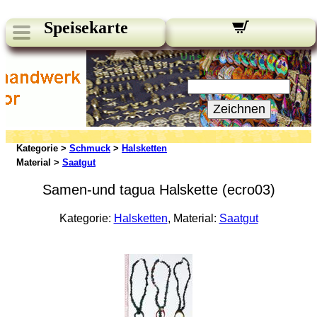
Speisekarte
Unsere Newsletter:
Ihre E-Mail:
Zeichnen
Kategorie >
Schmuck
>
Halsketten
Material >
Saatgut
Samen-und tagua Halskette (ecro03)
Kategorie:
Halsketten
, Material:
Saatgut