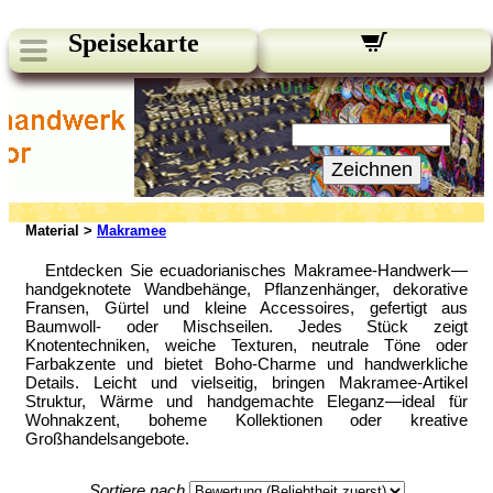
Speisekarte
Unsere Newsletter:
Ihre E-Mail:
Zeichnen
Material >
Makramee
Entdecken Sie ecuadorianisches Makramee-Handwerk—
handgeknotete Wandbehänge, Pflanzenhänger, dekorative
Fransen, Gürtel und kleine Accessoires, gefertigt aus
Baumwoll- oder Mischseilen. Jedes Stück zeigt
Knotentechniken, weiche Texturen, neutrale Töne oder
Farbakzente und bietet Boho-Charme und handwerkliche
Details. Leicht und vielseitig, bringen Makramee-Artikel
Struktur, Wärme und handgemachte Eleganz—ideal für
Wohnakzent, boheme Kollektionen oder kreative
Großhandelsangebote.
Sortiere nach