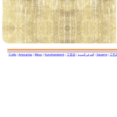
Crafts
|
Artesanías
|
Bijoux
|
Kunsthandwerk
|
工芸品
|
الحرف اليدوية
|
Занаяти
|
工艺