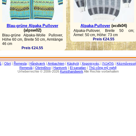
Blau-grüne Alpaka Pullover
Alpaka-Pullover
(ecdk04)
(alpsw02)
Alpaka-Pullover, Breite 50 cm;
Ärmel: 50 cm, Höhe: 73 cm
Blau-grüne Alpaka-Wolle Pullover,
Preis €24.55
Höhe 60 cm, Breite 50 cm, Armlänge
46 cm
Preis €24.55
品
|
Obrt
|
Řemesla
|
Håndværk
|
Ambachten
|
Käsityöt
|
Χειροτεχνίες
|
מלאכות
|
Kézművessé
Remeslá
|
Obrtništvo
|
Hantverk
|
El sanatları
|
Thủ công mỹ nghệ
Urheberrechte © 2006-2026
Kunsthandwerk
Alle Rechte vorbehalten