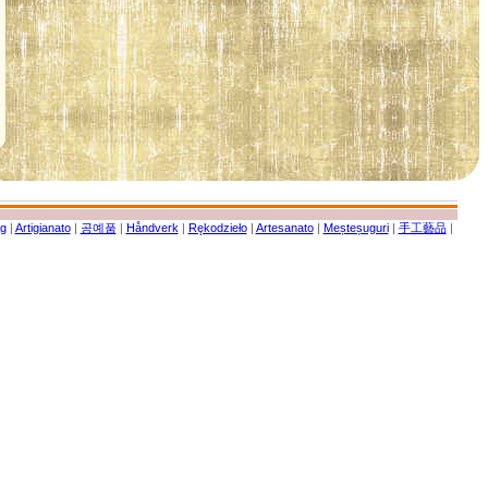
g
|
Artigianato
|
공예품
|
Håndverk
|
Rękodzieło
|
Artesanato
|
Meșteșuguri
|
手工藝品
|