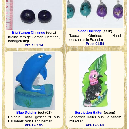
Seed Ohrringe
(ecrb)
Big Samen Ohrringe
(ecra)
Tagua Ohrringe, Hand
Kleine farbige Samen Ohrringe,
geschnitzt in Ecuador
handgefertigt
Preis €1.59
Preis €1.14
Blue Dolphin
(ecty01)
Servietten Halter
(ecom)
Dolphin Hand geschnitzt aus
Servietten Halter aus Balsaholz
Balsaholz, von Hand bemalt
mit Adler
Preis €7.95
Preis €5.68