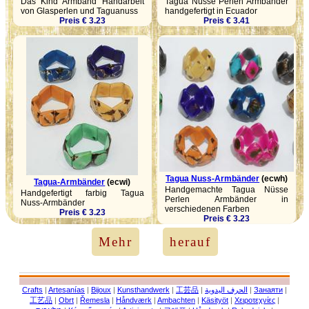
Das Kind Armband Handarbeit
Tagua Nüsse Perlen Armbänder
von Glasperlen und Taguanuss
handgefertigt in Ecuador
Preis € 3.23
Preis € 3.41
Tagua Nuss-Armbänder
(ecwh)
Tagua-Armbänder
(ecwi)
Handgemachte Tagua Nüsse
Handgefertigt farbig Tagua
Perlen Armbänder in
Nuss-Armbänder
verschiedenen Farben
Preis € 3.23
Preis € 3.23
Mehr
herauf
Crafts
|
Artesanías
|
Bijoux
|
Kunsthandwerk
|
工芸品
|
الحرف اليدوية
|
Занаяти
|
工艺品
|
Obrt
|
Řemesla
|
Håndværk
|
Ambachten
|
Käsityöt
|
Χειροτεχνίες
|