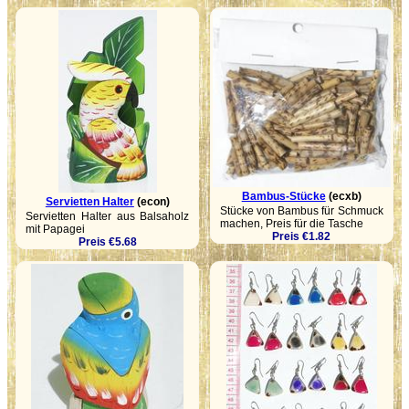
Bambus-Stücke
(ecxb)
Servietten Halter
(econ)
Stücke von Bambus für Schmuck
Servietten Halter aus Balsaholz
machen, Preis für die Tasche
mit Papagei
Preis €1.82
Preis €5.68