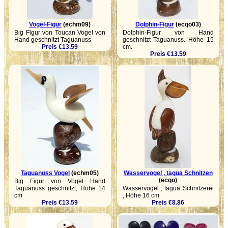
Vogel-Figur
(echm09)
Dolphin-Figur
(ecqo03)
Big Figur von Toucan Vogel von
Dolphin-Figur von Hand
Hand geschnitzt Taguanuss
geschnitzt Taguanuss. Höhe 15
Preis €13.59
cm.
Preis €13.59
Taguanuss Vogel
(echm05)
Wasservogel , tagua Schnitzen
(ecqo)
Big Figur von Vogel Hand
Taguanuss geschnitzt, Höhe 14
Wasservogel , tagua Schnitzerei
cm
, Höhe 16 cm
Preis €13.59
Preis €8.86