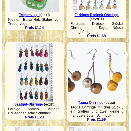
Tropenvogel
(ecxl)
Farbiges Dreieck Ohrringe
(ecvn11)
Kleinen Balsa-Holz-Statue von
Tropenvogel
Farbiges Dreieck Stücke
Preis €1.14
Ohrringe aus Tagua Nüsse
handgefertigt
Preis €1.68
Tagua Ohrringe
(ecqu)
Saatgut-Ohrringe
(ecxh)
Tagua Ohrringe mit drei Stück ,
Farbige Samen Ohrringe.
ein großes und zwei kleine ,
Ecuadorianische Schmuck.
handgefertigten Schmuck
Preis €1.23
Preis €1.59