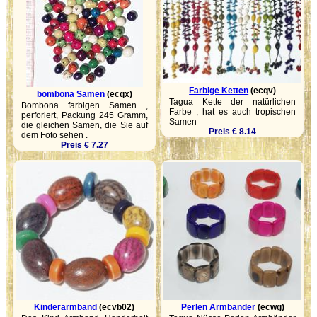
Farbige Ketten
(ecqv)
bombona Samen
(ecqx)
Tagua Kette der natürlichen
Bombona farbigen Samen ,
Farbe , hat es auch tropischen
perforiert, Packung 245 Gramm,
Samen
die gleichen Samen, die Sie auf
Preis € 8.14
dem Foto sehen .
Preis € 7.27
Kinderarmband
(ecvb02)
Perlen Armbänder
(ecwg)