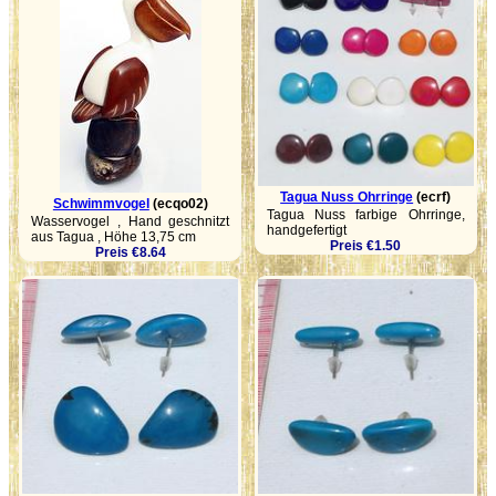
Tagua Nuss Ohrringe
(ecrf)
Schwimmvogel
(ecqo02)
Tagua Nuss farbige Ohrringe,
Wasservogel , Hand geschnitzt
handgefertigt
aus Tagua , Höhe 13,75 cm
Preis €1.50
Preis €8.64