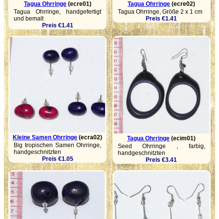
Tagua Ohrringe
(ecre01)
Tagua Ohrringe
(ecre02)
Tagua Ohrringe, handgefertigt
Tagua Ohrringe, Größe 2 x 1 cm
und bemalt
Preis €1.41
Preis €1.41
Kleine Samen Ohrringe
(ecra02)
Tagua Ohrringe
(ecim01)
Big tropischen Samen Ohrringe,
Seed Ohrringe , farbig,
handgeschnitzten
handgeschnitzten
Preis €1.05
Preis €3.41