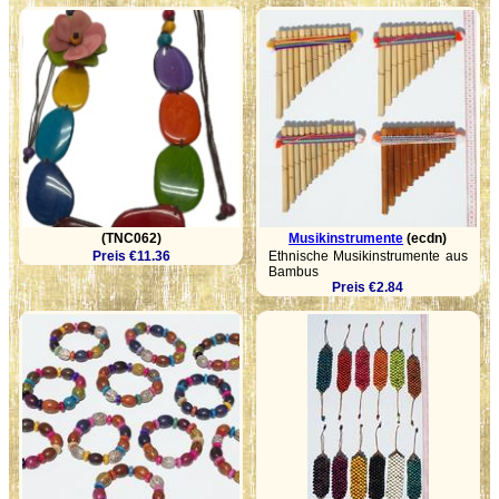
(TNC062)
Musikinstrumente
(ecdn)
Preis €11.36
Ethnische Musikinstrumente aus
Bambus
Preis €2.84