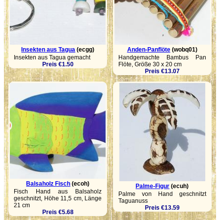
Insekten aus Tagua
(ecgg)
Anden-Panflöte
(wobq01)
Insekten aus Tagua gemacht
Handgemachte Bambus Pan
Preis €1.50
Flöte, Größe 30 x 20 cm
Preis €13.07
Balsaholz Fisch
(ecoh)
Palme-Figur
(ecuh)
Fisch Hand aus Balsaholz
Palme von Hand geschnitzt
geschnitzt, Höhe 11,5 cm, Länge
Taguanuss
21 cm
Preis €13.59
Preis €5.68