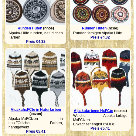
Runden Hüten
(hnoe)
Runden Hüten
(hcoe)
Alpaka-Hüte runden, natürlichen
Runden farbigen Alpaka Hüte
Farben
Preis €4.32
Preis €4.32
AlpakahxFCte in Naturfarben
Alpakafarbene HxFCte
(eczoc)
(eczon)
Weiche Alpaka-farbige
Alpaka-MxFCtzen in
MxFCtzen.
natxFCrlichen Farben,
ErwachsenengrxF6xDFe.
handgewebt
Preis €5.41
Preis €5.41