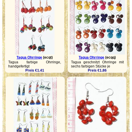
Tagua Ohrringe
(ecqt)
Tagua Ohrringe
(ecqq)
Tagua farbige Ohrringe,
Tagua geschnitzt Ohrringe mit
handgefertigt
sechs farbigen Stücke je
Preis €1.41
Preis €1.86