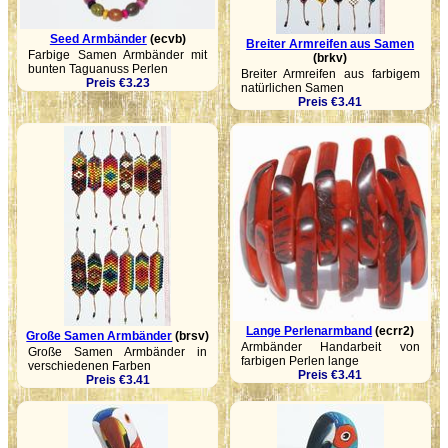
Seed Armbänder
(ecvb)
Breiter Armreifen aus Samen
Farbige Samen Armbänder mit
(brkv)
bunten Taguanuss Perlen
Breiter Armreifen aus farbigem
Preis €3.23
natürlichen Samen
Preis €3.41
Lange Perlenarmband
(ecrr2)
Große Samen Armbänder
(brsv)
Armbänder Handarbeit von
Große Samen Armbänder in
farbigen Perlen lange
verschiedenen Farben
Preis €3.41
Preis €3.41