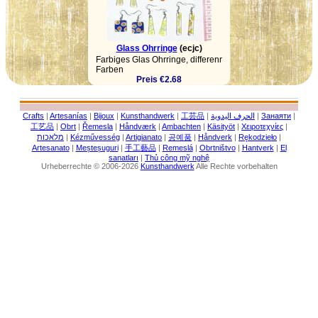
Glass Ohrringe
(ecjc)
Farbiges Glas Ohrringe, differenr
Farben
Preis €2.68
Crafts
|
Artesanías
|
Bijoux
|
Kunsthandwerk
|
工芸品
|
الحرف اليدوية
|
Занаяти
|
工艺品
|
Obrt
|
Řemesla
|
Håndværk
|
Ambachten
|
Käsityöt
|
Χειροτεχνίες
|
מלאכות
|
Kézművesség
|
Artigianato
|
공예품
|
Håndverk
|
Rękodzieło
|
Artesanato
|
Meșteșuguri
|
手工藝品
|
Remeslá
|
Obrtništvo
|
Hantverk
|
El
sanatları
|
Thủ công mỹ nghệ
Urheberrechte © 2006-2026
Kunsthandwerk
Alle Rechte vorbehalten