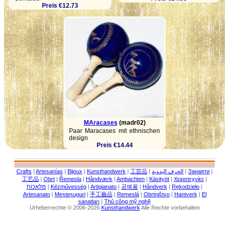
Preis €12.73
MAracases
(madr02)
Paar Maracases mit ethnischen
design
Preis €14.44
Crafts
|
Artesanías
|
Bijoux
|
Kunsthandwerk
|
工芸品
|
الحرف اليدوية
|
Занаяти
|
工艺品
|
Obrt
|
Řemesla
|
Håndværk
|
Ambachten
|
Käsityöt
|
Χειροτεχνίες
|
מלאכות
|
Kézművesség
|
Artigianato
|
공예품
|
Håndverk
|
Rękodzieło
|
Artesanato
|
Meșteșuguri
|
手工藝品
|
Remeslá
|
Obrtništvo
|
Hantverk
|
El
sanatları
|
Thủ công mỹ nghệ
Urheberrechte © 2006-2026
Kunsthandwerk
Alle Rechte vorbehalten