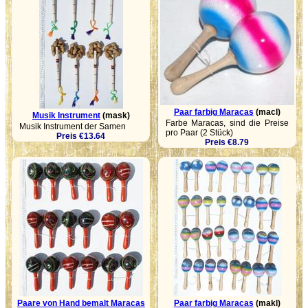
Paar farbig Maracas
(macl)
Musik Instrument
(mask)
Farbe Maracas, sind die Preise
Musik Instrument der Samen
pro Paar (2 Stück)
Preis €13.64
Preis €8.79
Paare von Hand bemalt Maracas
Paar farbig Maracas
(makl)