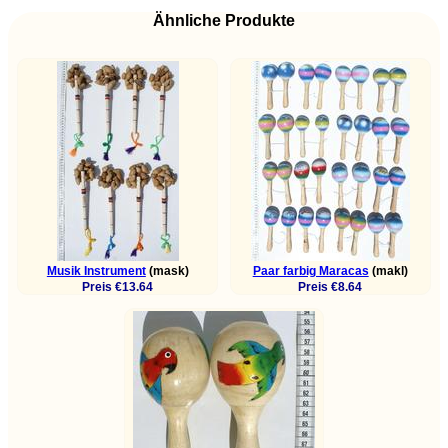
Ähnliche Produkte
Musik Instrument
(mask)
Paar farbig Maracas
(makl)
Preis €13.64
Preis €8.64