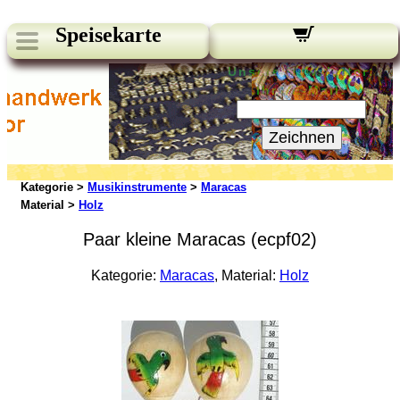
Speisekarte
Unsere Newsletter:
Ihre E-Mail:
Zeichnen
Kategorie >
Musikinstrumente
>
Maracas
Material >
Holz
Paar kleine Maracas (ecpf02)
Kategorie:
Maracas
, Material:
Holz