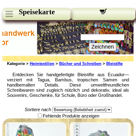
Speisekarte
Unsere Newsletter:
Ihre E-Mail:
Zeichnen
Kategorie >
Heimtextilien
>
Bücher und Schreiben
>
Bleistifte
Entdecken Sie handgefertigte Bleistifte aus Ecuador—
verziert mit Tagua, Bambus, tropischen Samen und
handbemalten Details. Diese umweltfreundlichen
Schreibwaren sind zugleich nützlich und dekorativ, ideal als
Souvenirs, Geschenke, für Schule, Büro oder Großhandel.
Sortiere nach
Fehlende Produkte anzeigen