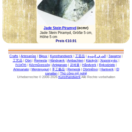
Jade Stein Piramyd
(ecmr)
Jade Stein Piramyd, Größe 5 cm,
Höhe 5 cm
Preis €10.91
Crafts
|
Artesanías
|
Bijoux
|
Kunsthandwerk
|
工芸品
|
الحرف اليدوية
|
Занаяти
|
工艺品
|
Obrt
|
Řemesla
|
Håndværk
|
Ambachten
|
Käsityöt
|
Χειροτεχνίες
|
מלאכות
|
Kézművesség
|
Artigianato
|
공예품
|
Håndverk
|
Rękodzieło
|
Artesanato
|
Meșteșuguri
|
手工藝品
|
Remeslá
|
Obrtništvo
|
Hantverk
|
El
sanatları
|
Thủ công mỹ nghệ
Urheberrechte © 2006-2026
Kunsthandwerk
Alle Rechte vorbehalten