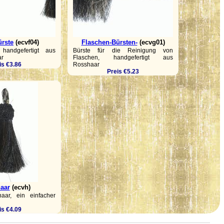
ürste
(ecvf04)
Flaschen-Bürsten-
(ecvg01)
 handgefertigt aus
Bürste für die Reinigung von
ar
Flaschen, handgefertigt aus
is €3.86
Rosshaar
Preis €5.23
aar
(ecvh)
aar, ein einfacher
is €4.09