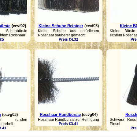
ürste
(ecvf02)
Kleine Schuhe Reiniger
(ecvf03)
Kleine B
Schuhbürste
Kleine Schuhe aus natürlichen
Kleine Bürste
echtem Rosshaar
Rosshaar sauberer gemacht
echtem Rossha
 €5
Preis €4.32
Pre
e
(ecvg03)
Rosshaar Rundbürste
(ecvg04)
Rossh
en runden
Rosshaar Rundbürste zur Reinigung
Schwarz Rossh
darbeit.
Preis €3.41
Pinsel
3.41
Pre