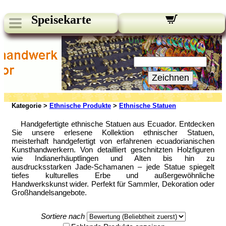
Speisekarte
Unsere Newsletter:
Ihre E-Mail:
Zeichnen
Kategorie >
Ethnische Produkte
>
Ethnische Statuen
Handgefertigte ethnische Statuen aus Ecuador. Entdecken
Sie unsere erlesene Kollektion ethnischer Statuen,
meisterhaft handgefertigt von erfahrenen ecuadorianischen
Kunsthandwerkern. Von detailliert geschnitzten Holzfiguren
wie Indianerhäuptlingen und Alten bis hin zu
ausdrucksstarken Jade-Schamanen – jede Statue spiegelt
tiefes kulturelles Erbe und außergewöhnliche
Handwerkskunst wider. Perfekt für Sammler, Dekoration oder
Großhandelsangebote.
Sortiere nach