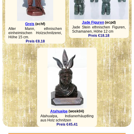
Jade Figuren
(ecpd)
Greis
(echf)
Jade Stein ethnischen Figuren,
Alter Mann, ethnischen
Schamanen, Höhe 12 cm
einheimischen Holzschnitzerei,
Preis €18.18
Höhe 15 cm.
Preis €8.18
Atahualpa
(wosk04)
Atahualpa, Indianerhäuptling
aus Holz schnitzen
Preis €45.41