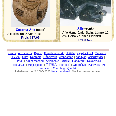
Affe
(ecnk)
Coconut Affe
(ecsc)
Affe Hand Jade Stein, Länge 12
Affe geschnitzt von Kokos
cm, Höhe 7,5 cm geschnitzt
Preis €17.05
Preis €20
Crafts
|
Artesanías
|
Bijoux
|
Kunsthandwerk
|
工芸品
|
الحرف اليدوية
|
Занаяти
|
工艺品
|
Obrt
|
Řemesla
|
Håndværk
|
Ambachten
|
Käsityöt
|
Χειροτεχνίες
|
מלאכות
|
Kézművesség
|
Artigianato
|
공예품
|
Håndverk
|
Rękodzieło
|
Artesanato
|
Meșteșuguri
|
手工藝品
|
Remeslá
|
Obrtništvo
|
Hantverk
|
El
sanatları
|
Thủ công mỹ nghệ
Urheberrechte © 2006-2026
Kunsthandwerk
Alle Rechte vorbehalten