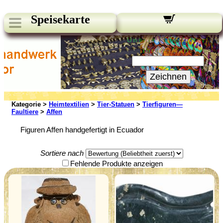
Speisekarte
Unsere Newsletter:
Ihre E-Mail:
Zeichnen
Kategorie >
Heimtextilien
>
Tier-Statuen
>
Tierfiguren—
Faultiere
>
Affen
Figuren Affen handgefertigt in Ecuador
Sortiere nach
Fehlende Produkte anzeigen