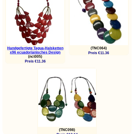
Handgefertigte Tagua-Halsketten
(TNC064)
x96 ecuadorianisches Design
Preis €11.36
(nct005)
Preis €11.36
(TNC098)