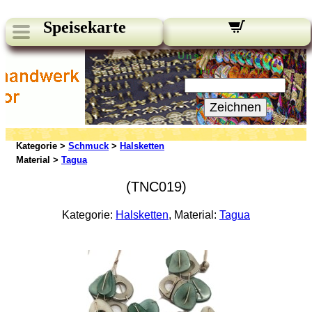
Speisekarte
Unsere Newsletter:
Ihre E-Mail:
Zeichnen
Kategorie >
Schmuck
>
Halsketten
Material >
Tagua
(TNC019)
Kategorie:
Halsketten
, Material:
Tagua