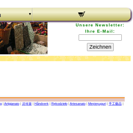
n
Unsere Newsletter:
Ihre E-Mail:
Zeichnen
g
|
Artigianato
|
공예품
|
Håndverk
|
Rękodzieło
|
Artesanato
|
Meșteșuguri
|
手工藝品
|