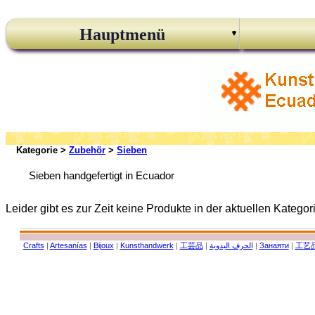
Hauptmenü
Kategorie >
Zubehör
>
Sieben
Sieben handgefertigt in Ecuador
Leider gibt es zur Zeit keine Produkte in der aktuellen Kategor
Crafts
|
Artesanías
|
Bijoux
|
Kunsthandwerk
|
工芸品
|
الحرف اليدوية
|
Занаяти
|
工艺