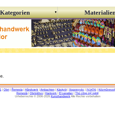
Kategorien
Materialie
ie.
品
|
Obrt
|
Řemesla
|
Håndværk
|
Ambachten
|
Käsityöt
|
Χειροτεχνίες
|
מלאכות
|
Kézművessé
Remeslá
|
Obrtništvo
|
Hantverk
|
El sanatları
|
Thủ công mỹ nghệ
Urheberrechte © 2006-2026
Kunsthandwerk
Alle Rechte vorbehalten