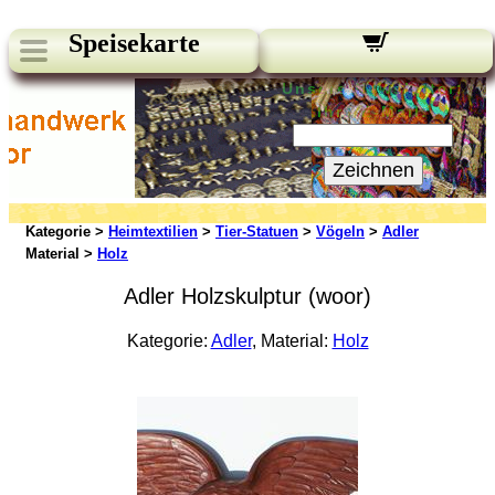
Speisekarte
Unsere Newsletter:
Ihre E-Mail:
Zeichnen
Kategorie >
Heimtextilien
>
Tier-Statuen
>
Vögeln
>
Adler
Material >
Holz
Adler Holzskulptur (woor)
Kategorie:
Adler
, Material:
Holz