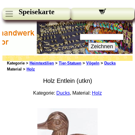
Speisekarte
Unsere Newsletter:
Ihre E-Mail:
Zeichnen
Kategorie >
Heimtextilien
>
Tier-Statuen
>
Vögeln
>
Ducks
Material >
Holz
Holz Entlein (utkn)
Kategorie:
Ducks
, Material:
Holz