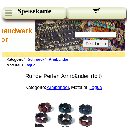
Speisekarte
Unsere Newsletter:
Ihre E-Mail:
Zeichnen
Kategorie >
Schmuck
>
Armbänder
Material >
Tagua
Runde Perlen Armbänder (tclt)
Kategorie:
Armbänder
, Material:
Tagua