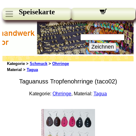
Speisekarte
Unsere Newsletter:
Ihre E-Mail:
Zeichnen
Kategorie >
Schmuck
>
Ohrringe
Material >
Tagua
Taguanuss Tropfenohrringe (taco02)
Kategorie:
Ohrringe
, Material:
Tagua