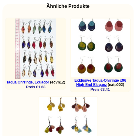
Ähnliche Produkte
Exklusive Tagua-Ohrringe x96
Tagua Ohrringe, Ecuador
(ecvn12)
High-End-Eleganz
(natp002)
Preis €1.68
Preis €3.41