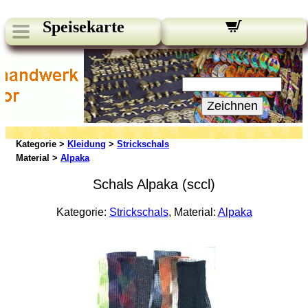
Speisekarte
Unsere Newsletter:
Ihre E-Mail:
Zeichnen
Kategorie >
Kleidung
>
Strickschals
Material >
Alpaka
Schals Alpaka (sccl)
Kategorie:
Strickschals
, Material:
Alpaka