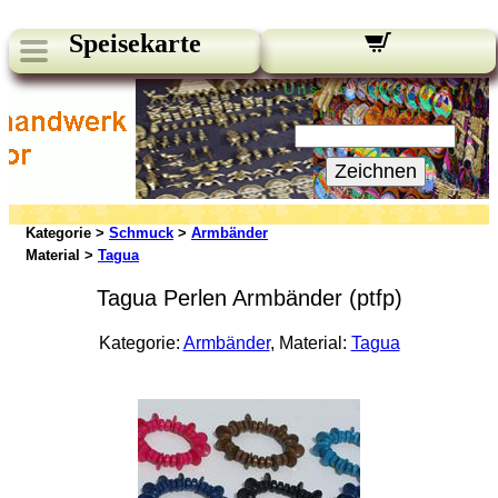
Speisekarte
Unsere Newsletter:
Ihre E-Mail:
Zeichnen
Kategorie >
Schmuck
>
Armbänder
Material >
Tagua
Tagua Perlen Armbänder (ptfp)
Kategorie:
Armbänder
, Material:
Tagua