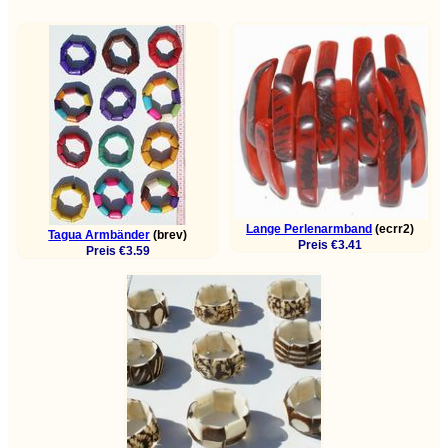
Lange Perlenarmband
(ecrr2)
Tagua Armbänder
(brev)
Preis €3.41
Preis €3.59