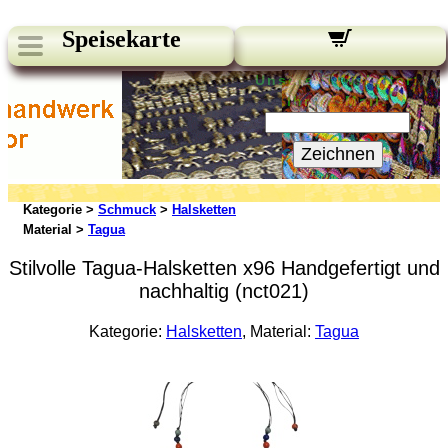
Speisekarte
Unsere Newsletter:
Ihre E-Mail:
Zeichnen
Kategorie >
Schmuck
>
Halsketten
Material >
Tagua
Stilvolle Tagua-Halsketten x96 Handgefertigt und
nachhaltig (nct021)
Kategorie:
Halsketten
, Material:
Tagua