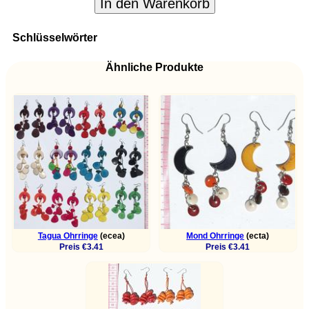
In den Warenkorb
Schlüsselwörter
Ähnliche Produkte
Tagua Ohrringe
(ecea)
Mond Ohrringe
(ecta)
Preis €3.41
Preis €3.41