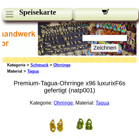
Speisekarte
Unsere Newsletter:
Ihre E-Mail:
Zeichnen
Kategorie >
Schmuck
>
Ohrringe
Material >
Tagua
Premium-Tagua-Ohrringe x96 luxurixF6s
gefertigt (natp001)
Kategorie:
Ohrringe
, Material:
Tagua