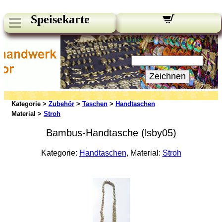
Speisekarte
Unsere Newsletter:
Ihre E-Mail:
Zeichnen
Kategorie >
Zubehör
>
Taschen
>
Handtaschen
Material >
Stroh
Bambus-Handtasche (lsby05)
Kategorie:
Handtaschen
, Material:
Stroh