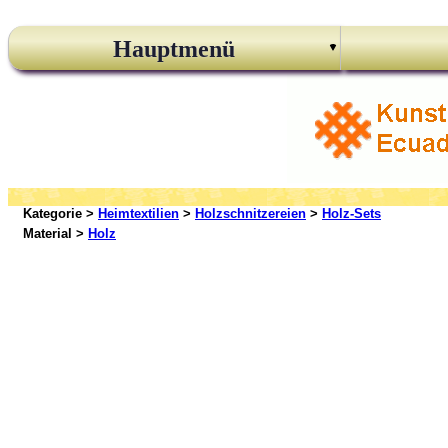
Hauptmenü
Kategorie >
Heimtextilien
>
Holzschnitzereien
>
Holz-Sets
Material >
Holz