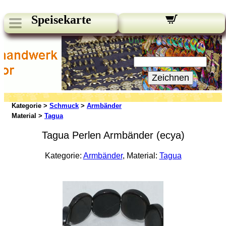
Speisekarte
Unsere Newsletter:
Ihre E-Mail:
Zeichnen
Kategorie >
Schmuck
>
Armbänder
Material >
Tagua
Tagua Perlen Armbänder (ecya)
Kategorie:
Armbänder
, Material:
Tagua