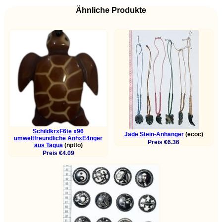
Ähnliche Produkte
SchildkrxF6te x96
Jade Stein-Anhänger
(ecoc)
umweltfreundliche AnhxE4nger
Preis €6.36
aus Tagua
(nptto)
Preis €4.09