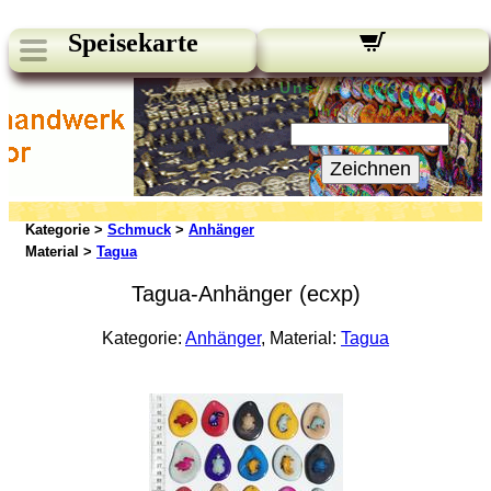
Speisekarte
Unsere Newsletter:
Ihre E-Mail:
Zeichnen
Kategorie >
Schmuck
>
Anhänger
Material >
Tagua
Tagua-Anhänger (ecxp)
Kategorie:
Anhänger
, Material:
Tagua