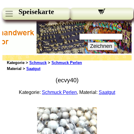
Speisekarte
Unsere Newsletter:
Ihre E-Mail:
Zeichnen
Kategorie >
Schmuck
>
Schmuck Perlen
Material >
Saatgut
(ecvy40)
Kategorie:
Schmuck Perlen
, Material:
Saatgut