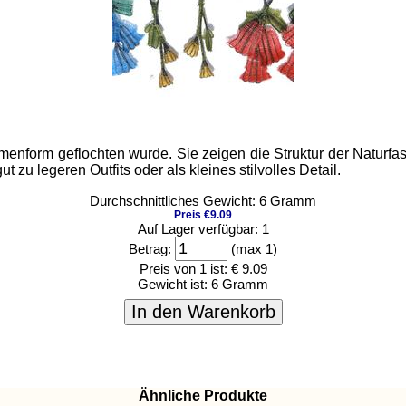
enform geflochten wurde. Sie zeigen die Struktur der Naturfas
t zu legeren Outfits oder als kleines stilvolles Detail.
Durchschnittliches Gewicht: 6 Gramm
Preis €9.09
Auf Lager verfügbar: 1
Betrag:
(max 1)
Preis von 1 ist:
€ 9.09
Gewicht ist:
6 Gramm
In den Warenkorb
Ähnliche Produkte