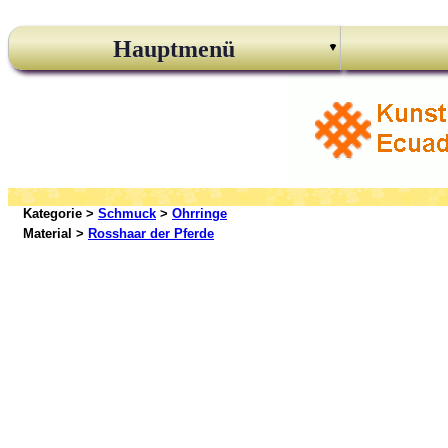
Hauptmenü
Kategorie >
Schmuck
>
Ohrringe
Material >
Rosshaar der Pferde