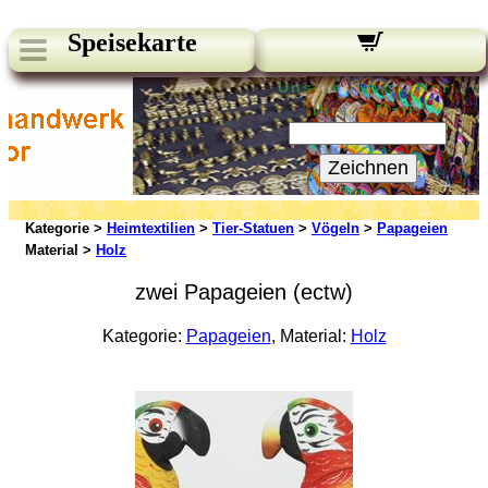
Speisekarte
Unsere Newsletter:
Ihre E-Mail:
Zeichnen
Kategorie >
Heimtextilien
>
Tier-Statuen
>
Vögeln
>
Papageien
Material >
Holz
zwei Papageien (ectw)
Kategorie:
Papageien
, Material:
Holz