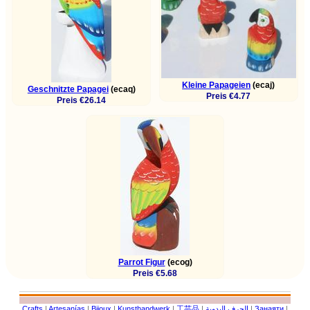
Kleine Papageien
(ecaj)
Geschnitzte Papagei
(ecaq)
Preis €4.77
Preis €26.14
Parrot Figur
(ecog)
Preis €5.68
Crafts
|
Artesanías
|
Bijoux
|
Kunsthandwerk
|
工芸品
|
الحرف اليدوية
|
Занаяти
|