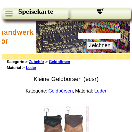
Speisekarte
Unsere Newsletter:
Ihre E-Mail:
Zeichnen
Kategorie >
Zubehör
>
Geldbörsen
Material >
Leder
Kleine Geldbörsen (ecsr)
Kategorie:
Geldbörsen
, Material:
Leder