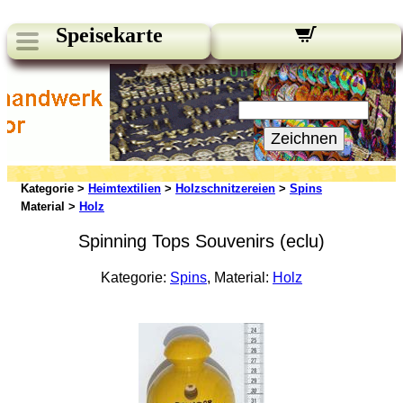
Speisekarte
Unsere Newsletter:
Ihre E-Mail:
Zeichnen
Kategorie >
Heimtextilien
>
Holzschnitzereien
>
Spins
Material >
Holz
Spinning Tops Souvenirs (eclu)
Kategorie:
Spins
, Material:
Holz