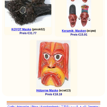
KOYOT Maske
(pmsk02)
Keramik- Masken
(ecpw)
Preis €31.77
Preis €15.91
Hölzerne Maske
(ecwt13)
Preis €18.18
Crafts
|
Artesanías
|
Bijoux
|
Kunsthandwerk
|
工芸品
|
الحرف اليدوية
|
Занаяти
|