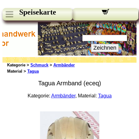
Speisekarte
Unsere Newsletter:
Ihre E-Mail:
Zeichnen
Kategorie >
Schmuck
>
Armbänder
Material >
Tagua
Tagua Armband (eceq)
Kategorie:
Armbänder
, Material:
Tagua