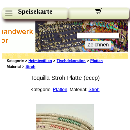
Speisekarte
Unsere Newsletter:
Ihre E-Mail:
Zeichnen
Kategorie >
Heimtextilien
>
Tischdekoration
>
Platten
Material >
Stroh
Toquilla Stroh Platte (eccp)
Kategorie:
Platten
, Material:
Stroh