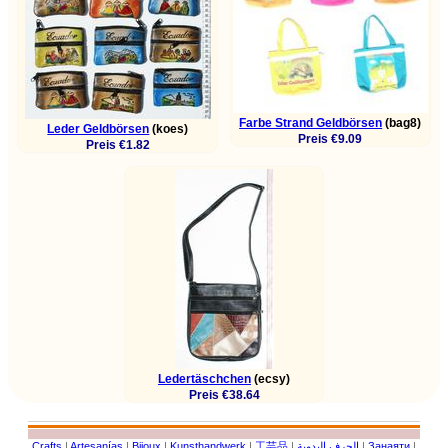
Farbe Strand Geldbörsen
(bag8)
Leder Geldbörsen
(koes)
Preis €9.09
Preis €1.82
Ledertäschchen
(ecsy)
Preis €38.64
Crafts
|
Artesanías
|
Bijoux
|
Kunsthandwerk
|
工芸品
|
الحرف اليدوية
|
Занаяти
|