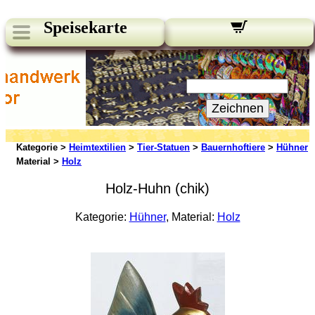
Speisekarte
Unsere Newsletter:
Ihre E-Mail:
Zeichnen
Kategorie >
Heimtextilien
>
Tier-Statuen
>
Bauernhoftiere
>
Hühner
Material >
Holz
Holz-Huhn (chik)
Kategorie:
Hühner
, Material:
Holz