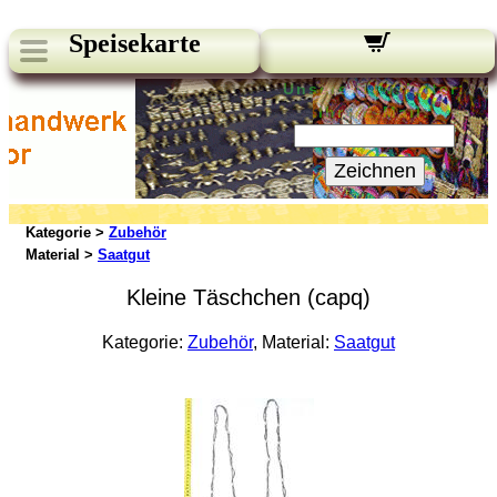
Speisekarte
Unsere Newsletter:
Ihre E-Mail:
Zeichnen
Kategorie >
Zubehör
Material >
Saatgut
Kleine Täschchen (capq)
Kategorie:
Zubehör
, Material:
Saatgut