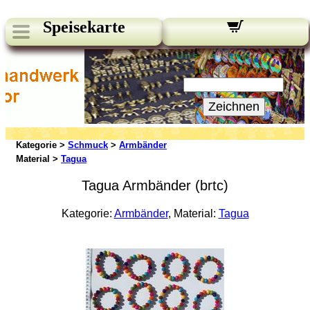
Speisekarte
Unsere Newsletter:
Ihre E-Mail:
Zeichnen
Kategorie >
Schmuck
>
Armbänder
Material >
Tagua
Tagua Armbänder (brtc)
Kategorie:
Armbänder
, Material:
Tagua