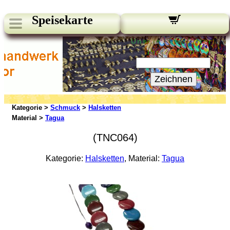
Speisekarte
Unsere Newsletter:
Ihre E-Mail:
Zeichnen
Kategorie >
Schmuck
>
Halsketten
Material >
Tagua
(TNC064)
Kategorie:
Halsketten
, Material:
Tagua