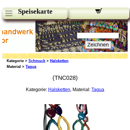
Speisekarte
Unsere Newsletter:
Ihre E-Mail:
Zeichnen
Kategorie >
Schmuck
>
Halsketten
Material >
Tagua
(TNC028)
Kategorie:
Halsketten
, Material:
Tagua