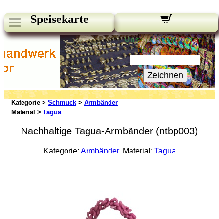
Speisekarte
Unsere Newsletter:
Ihre E-Mail:
Zeichnen
Kategorie >
Schmuck
>
Armbänder
Material >
Tagua
Nachhaltige Tagua-Armbänder (ntbp003)
Kategorie:
Armbänder
, Material:
Tagua