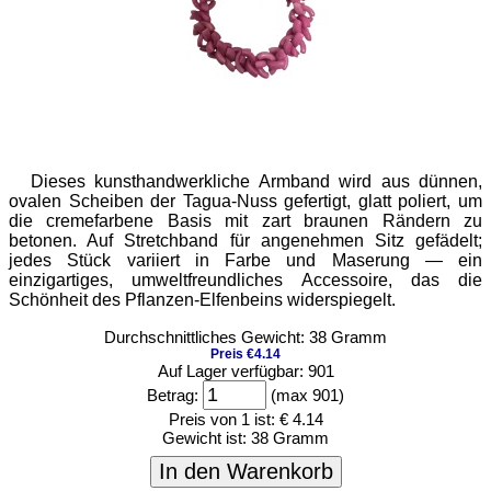
Dieses kunsthandwerkliche Armband wird aus dünnen,
ovalen Scheiben der Tagua-Nuss gefertigt, glatt poliert, um
die cremefarbene Basis mit zart braunen Rändern zu
betonen. Auf Stretchband für angenehmen Sitz gefädelt;
jedes Stück variiert in Farbe und Maserung — ein
einzigartiges, umweltfreundliches Accessoire, das die
Schönheit des Pflanzen-Elfenbeins widerspiegelt.
Durchschnittliches Gewicht: 38 Gramm
Preis €4.14
Auf Lager verfügbar: 901
Betrag:
(max 901)
Preis von 1 ist:
€ 4.14
Gewicht ist:
38 Gramm
In den Warenkorb