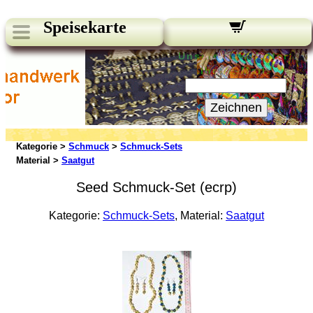
Speisekarte
Unsere Newsletter:
Ihre E-Mail:
Zeichnen
Kategorie >
Schmuck
>
Schmuck-Sets
Material >
Saatgut
Seed Schmuck-Set (ecrp)
Kategorie:
Schmuck-Sets
, Material:
Saatgut