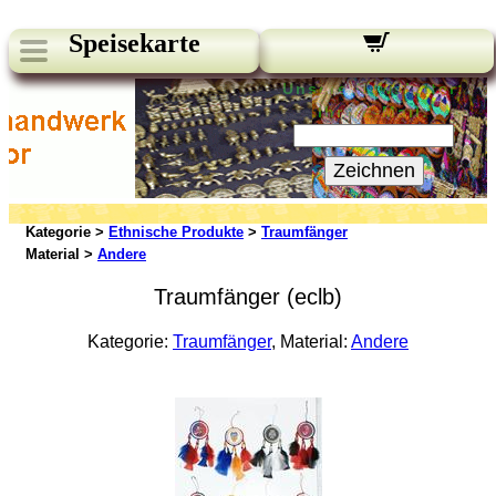
Speisekarte
Unsere Newsletter:
Ihre E-Mail:
Zeichnen
Kategorie >
Ethnische Produkte
>
Traumfänger
Material >
Andere
Traumfänger (eclb)
Kategorie:
Traumfänger
, Material:
Andere