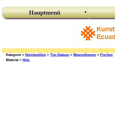
Hauptmenü
Kategorie >
Heimtextilien
>
Tier-Statuen
>
Meeresfiguren
>
Fischen
Material >
Holz